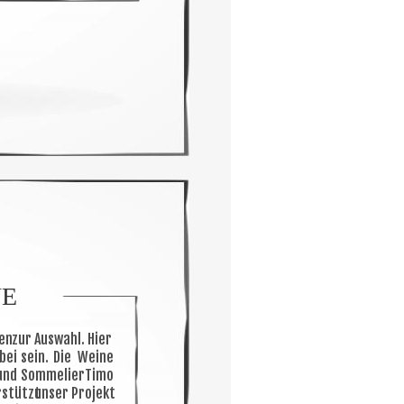
NE
en
zur
Auswahl.
Hier 
bei
sein.
Die
Weine 
und
Sommelier
Timo 
rstützt
unser
Projekt 