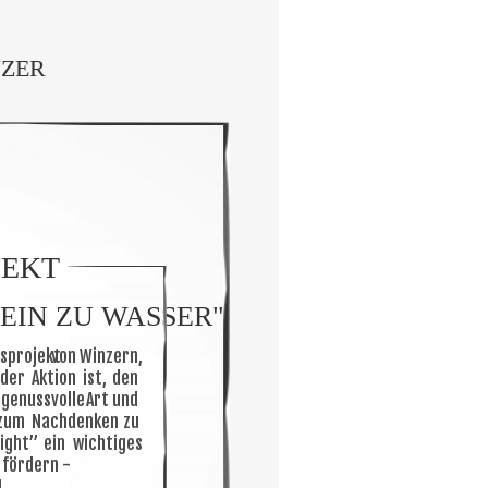
ZER
JEKT
EIN ZU WASSER"
sprojekt
von
Winzern, 
der
Aktion
ist,
den 
genussvolle
Art
und 
zum
Nachdenken
zu 
ight”
ein
wichtiges 
 fördern - 
.