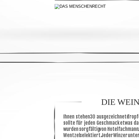
DIE WEI
Ihnen
stehen
30
ausgezeichnete
Tropf
sollte
für
jeden
Geschmack
etwas
da
wurden
sorgfältig
von
Hotelfachmann
Wentzel
selektiert.
Jeder
Winzer
unte