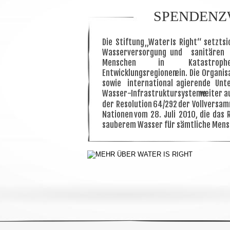
SPENDEN
Die
Stiftung
„Water
Is
Right“
setzt
si
Wasserversorgung
und
sanitären
Menschen
in
Katastroph
Entwicklungsregionen
ein.
Die
Organis
sowie
international
agierende
Unt
Wasser-Infrastruktursysteme
weiter
a
der
Resolution
64/292
der
Vollversa
Nationen
vom
28.
Juli
2010,
die
das
sauberem Wasser für sämtliche Mensc