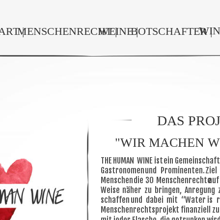
WIN
ART |
MENSCHENRECHT |
WEINE |
BOTSCHAFTER |
DAS PRO
"WIR MACHEN W
THE
HUMAN
WINE
ist
ein
Gemeinschaft
Gastronomen
und
Prominenten.
Ziel
Menschen
die
30
Menschenrechte
auf
Weise
näher
zu
bringen,
Anregung
schaffen
und
dabei
mit
“Water
is
r
Menschenrechtsprojekt finanziell zu
mit jeder Flasche, die getrunken wird