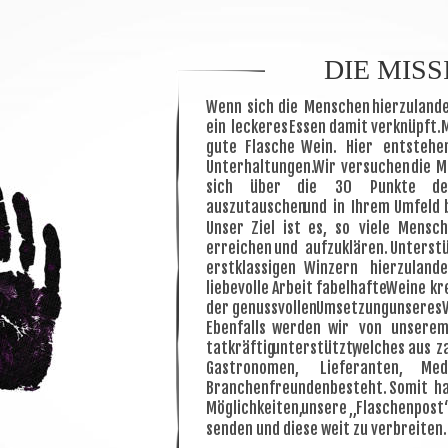
DIE MISS
Wenn
sich
die
Menschen
hierzuland
ein
leckeres
Essen
damit
verknüpft.
gute
Flasche
Wein.
Hier
entstehe
Unterhaltungen.
Wir
versuchen
die
M
sich
über
die
30
Punkte
de
auszutauschen
und
in
Ihrem
Umfeld
Unser
Ziel
ist
es,
so
viele
Mensch
erreichen
und
aufzuklären.
Unterst
erstklassigen
Winzern
hierzulande
liebevolle
Arbeit
fabelhafte
Weine
kr
der
genussvollen
Umsetzung
unseres
Ebenfalls
werden
wir
von
unsere
tatkräftig
unterstützt,
welches
aus
z
Gastronomen,
Lieferanten,
Med
Branchenfreunden
besteht.
Somit
h
Möglichkeiten,
unsere
„Flaschenpost
senden und diese weit zu verbreiten. 