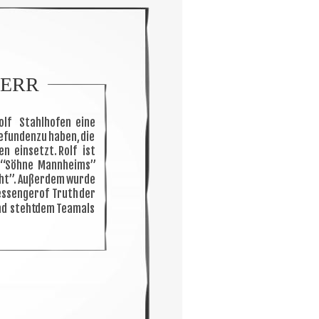
HERR
olf
Stahlhofen
eine 
efunden
zu
haben,
die 
en
einsetzt.
Rolf
ist 
“Söhne
Mannheims” 
ht”.
Außerdem
wurde 
ssenger
of
Truth
der 
nd
steht
dem
Team
als 