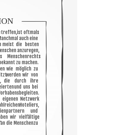
ION
e
treffen,
ist
oftmals 
Manchmal
auch
eine 
n
meist
die
besten 
enschen
anzuregen, 
s
Menschenrechts 
bekannt
zu
machen. 
en
wie
möglich
zu 
ützt
werden
wir
von 
,
die
durch
ihre 
eierten
und
uns
bei 
Vorhabens
begleiten. 
m
eigenen
Netzwerk 
ahlreichen
Hoteliers, 
ienpartnern
und 
aben
wir
vielfältige 
“
an
die
Menschen
zu 
 