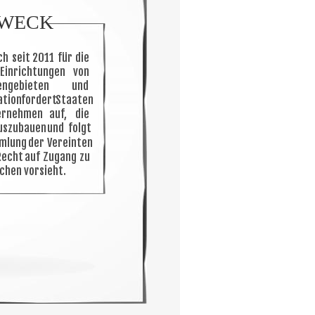
ZWECK
ch
seit
2011
für
die 
Einrichtungen
von 
engebieten
und 
ation
fordert
Staaten 
ernehmen
auf,
die 
uszubauen
und
folgt 
mmlung
der
Vereinten 
Recht
auf
Zugang
zu 
hen vorsieht. 