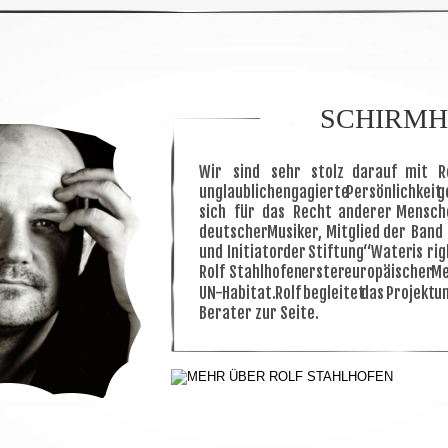
SCHIRM
Wir
sind
sehr
stolz
darauf
mit
R
unglaublich
engagierte
Persönlichkeit
g
sich
für
das
Recht
anderer
Mensch
deutscher
Musiker,
Mitglied
der
Band
und
Initiator
der
Stiftung
“Water
is
rig
Rolf
Stahlhofen
erster
europäischer
Me
UN-Habitat.
Rolf
begleitet
das
Projekt
u
Berater zur Seite.